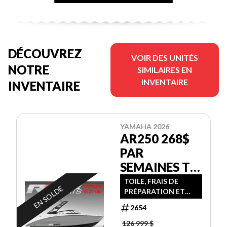
DÉCOUVREZ
VOIR DES UNITÉS
NOTRE
SIMILAIRES EN
INVENTAIRE
INVENTAIRE
YAMAHA 2026
AR250 268$
PAR
SEMAINES TX
IN
TOILE, FRAIS DE
EN SOLDE
PRÉPARATION ET
TRANSPORT INCLUS
2654
( REMORQUE
INCLUSE )
126 999 $