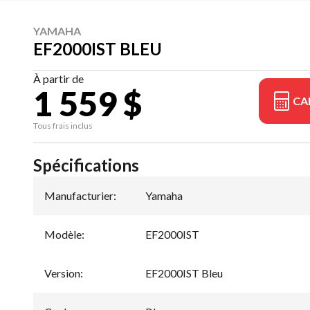
YAMAHA
EF2000IST BLEU
À partir de
1 559 $
CA
Tous frais inclus
Spécifications
Manufacturier
:
Yamaha
Modèle
:
EF2000IST
Version
:
EF2000IST Bleu