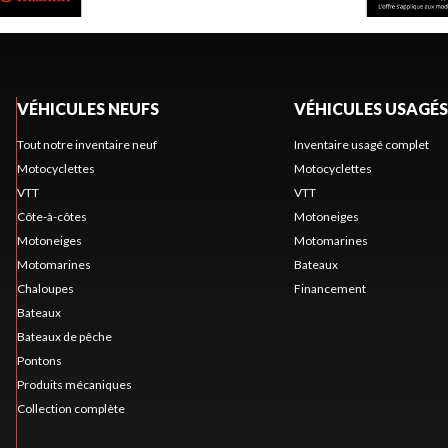
VÉHICULES NEUFS
VÉHICULES USAGÉS
Tout notre inventaire neuf
Inventaire usagé complet
Motocyclettes
Motocyclettes
VTT
VTT
Côte-à-côtes
Motoneiges
Motoneiges
Motomarines
Motomarines
Bateaux
Chaloupes
Financement
Bateaux
Bateaux de pêche
Pontons
Produits mécaniques
Collection complète