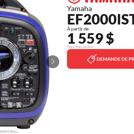
Yamaha
EF2000IS
À partir de
1 559 $
Tous frais inclus
DEMANDE DE PR
000IST Bleu
La version