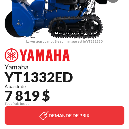
La version du modèle sur l'image est le YT1332ED
Yamaha
YT1332ED
À partir de
7 819 $
Tous frais inclus
DEMANDE DE PRIX