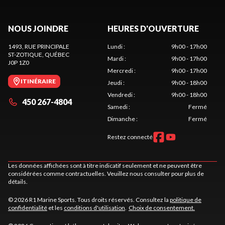
NOUS JOINDRE
HEURES D'OUVERTURE
1493, RUE PRINCIPALE
Lundi
:
9h00 - 17h00
ST-ZOTIQUE
, QUÉBEC
Mardi
:
9h00 - 17h00
J0P 1Z0
Mercredi
:
9h00 - 17h00
ITINÉRAIRE
Jeudi
:
9h00 - 18h00
Vendredi
:
9h00 - 18h00
450 267-4804
Samedi
:
Fermé
Dimanche
:
Fermé
Restez connecté
Les données affichées sont à titre indicatif seulement et ne peuvent être
considérées comme contractuelles. Veuillez nous consulter pour plus de
détails.
© 2026 R1 Marine Sports. Tous droits réservés. Consultez la
politique de
confidentialité
et les
conditions d'utilisation
.
Choix de consentement.