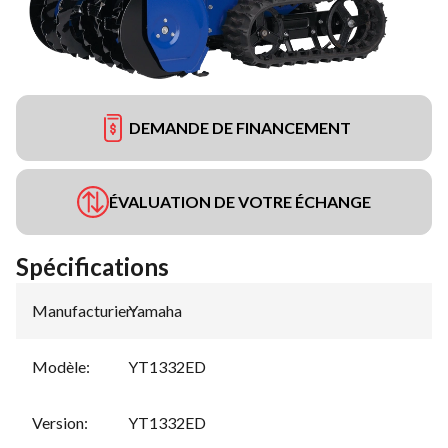
DEMANDE DE FINANCEMENT
ÉVALUATION DE VOTRE ÉCHANGE
Spécifications
Manufacturier
Yamaha
:
Modèle
:
YT1332ED
Version
:
YT1332ED