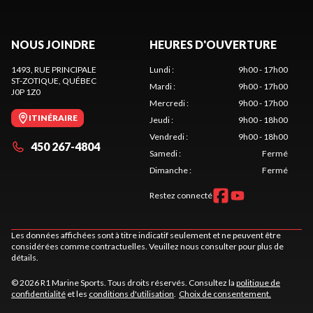
NOUS JOINDRE
HEURES D'OUVERTURE
1493, RUE PRINCIPALE
Lundi
:
9h00 - 17h00
ST-ZOTIQUE
, QUÉBEC
Mardi
:
9h00 - 17h00
J0P 1Z0
Mercredi
:
9h00 - 17h00
ITINÉRAIRE
Jeudi
:
9h00 - 18h00
Vendredi
:
9h00 - 18h00
450 267-4804
Samedi
:
Fermé
Dimanche
:
Fermé
Restez connecté
Les données affichées sont à titre indicatif seulement et ne peuvent être
considérées comme contractuelles. Veuillez nous consulter pour plus de
détails.
© 2026 R1 Marine Sports. Tous droits réservés. Consultez la
politique de
confidentialité
et les
conditions d'utilisation
.
Choix de consentement.