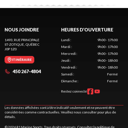
NOUS JOINDRE
HEURES D'OUVERTURE
1493, RUE PRINCIPALE
Lundi
:
9h00 - 17h00
ST-ZOTIQUE
, QUÉBEC
Mardi
:
9h00 - 17h00
J0P 1Z0
Mercredi
:
9h00 - 17h00
ITINÉRAIRE
Jeudi
:
9h00 - 18h00
Vendredi
:
9h00 - 18h00
450 267-4804
Samedi
:
Fermé
Dimanche
:
Fermé
Restez connecté
Les données affichées sont à titre indicatif seulement et ne peuvent être
considérées comme contractuelles. Veuillez nous consulter pour plus de
détails.
© 2026 R1 Marine Sports. Tous droits réservés. Consultez la
politique de