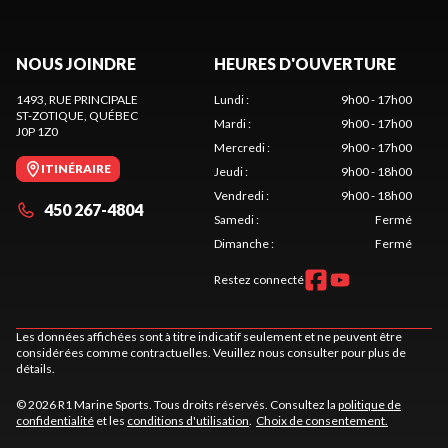
NOUS JOINDRE
HEURES D'OUVERTURE
1493, RUE PRINCIPALE
Lundi
:
9h00 - 17h00
ST-ZOTIQUE
, QUÉBEC
Mardi
:
9h00 - 17h00
J0P 1Z0
Mercredi
:
9h00 - 17h00
ITINÉRAIRE
Jeudi
:
9h00 - 18h00
Vendredi
:
9h00 - 18h00
450 267-4804
Samedi
:
Fermé
Dimanche
:
Fermé
Restez connecté
Les données affichées sont à titre indicatif seulement et ne peuvent être
considérées comme contractuelles. Veuillez nous consulter pour plus de
détails.
© 2026 R1 Marine Sports. Tous droits réservés. Consultez la
politique de
confidentialité
et les
conditions d'utilisation
.
Choix de consentement.