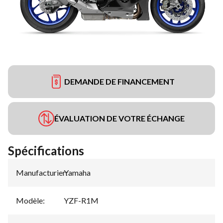
DEMANDE DE FINANCEMENT
ÉVALUATION DE VOTRE ÉCHANGE
Spécifications
Manufacturier
Yamaha
:
Modèle
:
YZF-R1M