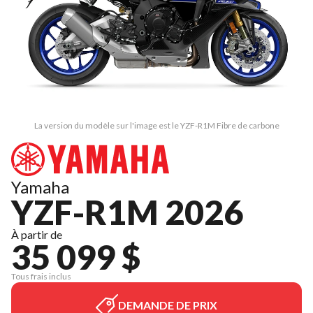
La version du modèle sur l'image est le YZF-R1M Fibre de carbone
Yamaha
YZF-R1M 2026
À partir de
35 099 $
Tous frais inclus
DEMANDE DE PRIX