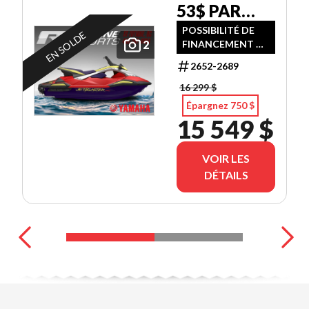
53$ PAR
SEMAINES
POSSIBILITÉ DE
EN SOLDE
2
FINANCEMENT À
TX IN
TAUX
2652-2689
PROMOTIONNEL -
N.B (NON ÉLIGIBLE
16 299 $
AU RABAIS
Épargnez 750 $
YAMAHA)
15 549 $
VOIR LES
DÉTAILS