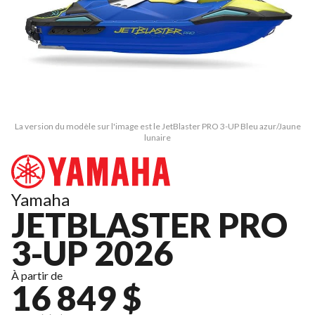
La version du modèle sur l'image est le JetBlaster PRO 3-UP Bleu azur/Jaune
lunaire
Yamaha
JETBLASTER PRO
3-UP 2026
À partir de
16 849 $