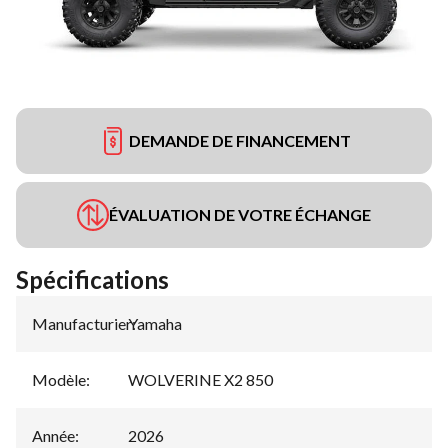
DEMANDE DE FINANCEMENT
ÉVALUATION DE VOTRE ÉCHANGE
Spécifications
Manufacturier
Yamaha
:
Modèle
:
WOLVERINE X2 850
Année
:
2026