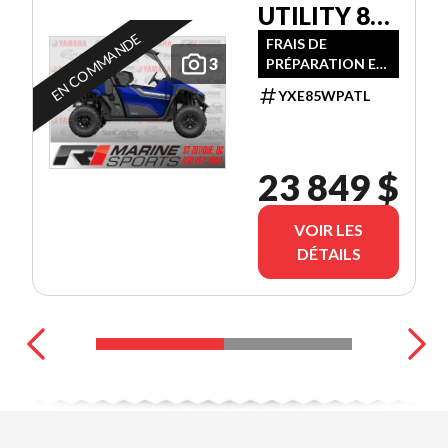
UTILITY 80$
PAR
EN COMMANDE
FRAIS DE
3
PRÉPARATION ET
SEMAINES
TRANSPORT
TX IN
YXE85WPATL
INCLUS
23 849 $
VOIR LES
DÉTAILS