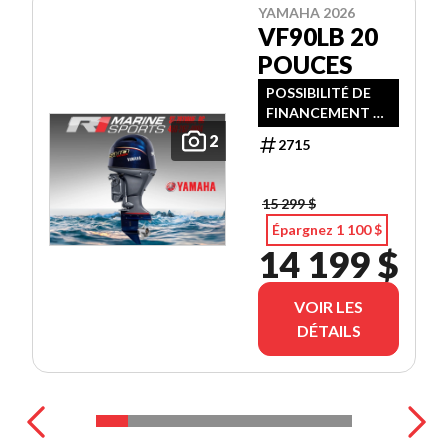
YAMAHA 2026
VF90LB 20
POUCES
POSSIBILITÉ DE
FINANCEMENT À
TAUX
2
2715
PROMOTIONNEL
- N.B (NON
ÉLIGIBLE AU
15 299 $
RABAIS YAMAHA)
Épargnez 1 100 $
14 199 $
VOIR LES
DÉTAILS