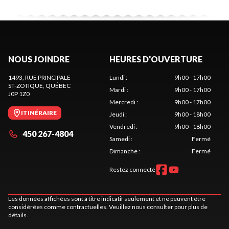
NOUS JOINDRE
HEURES D'OUVERTURE
1493, RUE PRINCIPALE
Lundi
:
9h00 - 17h00
ST-ZOTIQUE
, QUÉBEC
Mardi
:
9h00 - 17h00
J0P 1Z0
Mercredi
:
9h00 - 17h00
ITINÉRAIRE
Jeudi
:
9h00 - 18h00
Vendredi
:
9h00 - 18h00
450 267-4804
Samedi
:
Fermé
Dimanche
:
Fermé
Restez connecté
Les données affichées sont à titre indicatif seulement et ne peuvent être
considérées comme contractuelles. Veuillez nous consulter pour plus de
détails.