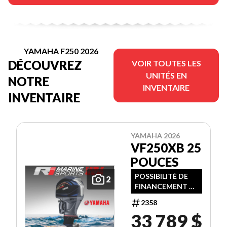
YAMAHA F250 2026
DÉCOUVREZ
VOIR TOUTES LES
UNITÉS EN
NOTRE
INVENTAIRE
INVENTAIRE
YAMAHA 2026
VF250XB 25
POUCES
POSSIBILITÉ DE
2
FINANCEMENT À
TAUX
2358
PROMOTIONNEL
33 789 $
- N.B (NON
ÉLIGIBLE AU