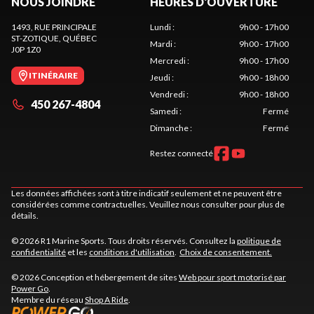
NOUS JOINDRE
HEURES D'OUVERTURE
1493, RUE PRINCIPALE
Lundi
:
9h00 - 17h00
ST-ZOTIQUE
, QUÉBEC
Mardi
:
9h00 - 17h00
J0P 1Z0
Mercredi
:
9h00 - 17h00
ITINÉRAIRE
Jeudi
:
9h00 - 18h00
Vendredi
:
9h00 - 18h00
450 267-4804
Samedi
:
Fermé
Dimanche
:
Fermé
Restez connecté
Les données affichées sont à titre indicatif seulement et ne peuvent être
considérées comme contractuelles. Veuillez nous consulter pour plus de
détails.
© 2026 R1 Marine Sports. Tous droits réservés. Consultez la
politique de
confidentialité
et les
conditions d'utilisation
.
Choix de consentement.
© 2026 Conception et hébergement de sites
Web pour sport motorisé par
Power Go
.
Membre du réseau
Shop A Ride
.