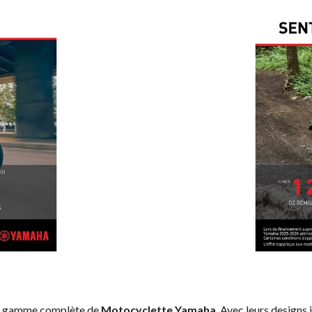
la gamme complète de
Motocyclette Yamaha
. Avec leurs designs 