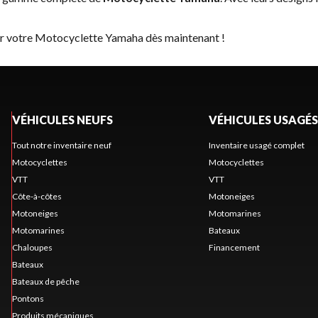
ver votre Motocyclette Yamaha dès maintenant !
VÉHICULES NEUFS
VÉHICULES USAGÉS
Tout notre inventaire neuf
Inventaire usagé complet
Motocyclettes
Motocyclettes
VTT
VTT
Côte-à-côtes
Motoneiges
Motoneiges
Motomarines
Motomarines
Bateaux
Chaloupes
Financement
Bateaux
Bateaux de pêche
Pontons
Produits mécaniques