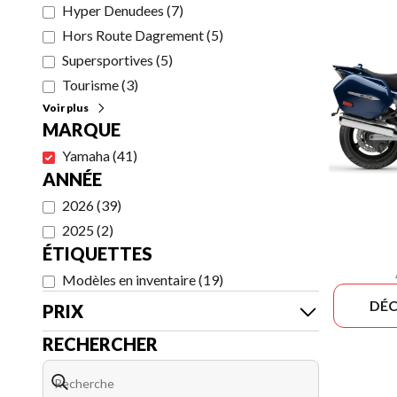
Hyper Denudees
(
7
)
Hors Route Dagrement
(
5
)
Supersportives
(
5
)
Tourisme
(
3
)
Voir plus
MARQUE
Yamaha
(
41
)
ANNÉE
2026
(
39
)
2025
(
2
)
ÉTIQUETTES
Modèles en inventaire
(
19
)
DÉC
PRIX
RECHERCHER