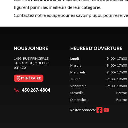
figurent parmi les meilleurs de leur catégorie.
Contactez notre équipe
pour en savoir plus ou pour réser
NOUS JOINDRE
HEURES D'OUVERTURE
1493, RUE PRINCIPALE
Lundi
:
9h00 - 17h00
ST-ZOTIQUE
, QUÉBEC
Mardi
:
9h00 - 17h00
J0P 1Z0
Mercredi
:
9h00 - 17h00
ITINÉRAIRE
Jeudi
:
9h00 - 18h00
Vendredi
:
9h00 - 18h00
450 267-4804
Samedi
:
Fermé
Dimanche
:
Fermé
Restez connecté