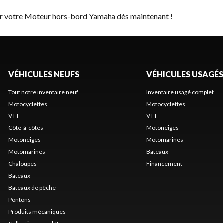
ver votre Moteur hors-bord Yamaha dès maintenant !
VÉHICULES NEUFS
VÉHICULES USAGÉS
Tout notre inventaire neuf
Inventaire usagé complet
Motocyclettes
Motocyclettes
VTT
VTT
Côte-à-côtes
Motoneiges
Motoneiges
Motomarines
Motomarines
Bateaux
Chaloupes
Financement
Bateaux
Bateaux de pêche
Pontons
Produits mécaniques