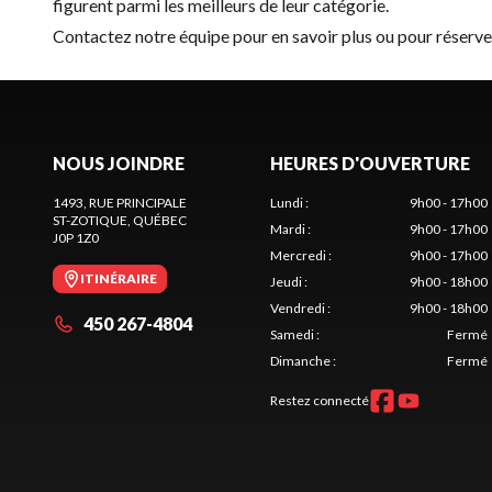
figurent parmi les meilleurs de leur catégorie.
Contactez notre équipe
pour en savoir plus ou pour réser
NOUS JOINDRE
HEURES D'OUVERTURE
1493, RUE PRINCIPALE
Lundi
:
9h00 - 17h00
ST-ZOTIQUE
, QUÉBEC
Mardi
:
9h00 - 17h00
J0P 1Z0
Mercredi
:
9h00 - 17h00
ITINÉRAIRE
Jeudi
:
9h00 - 18h00
Vendredi
:
9h00 - 18h00
450 267-4804
Samedi
:
Fermé
Dimanche
:
Fermé
Restez connecté